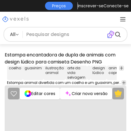
Preços
Inscrever-se
Conecte-se
All
Estampa encantadora de dupla de animais com
design lúdico para camiseta Desenho PNG
coelho
guaxinim
ilustração
arte da
design
animais
animal
vida
lúdico
caprichoso
selvagem
Estampa animal divertida com um coelho e um guaxinim, perfeita para roupas exclusivas ou decoração de casa.
Editar cores
Criar nova versão