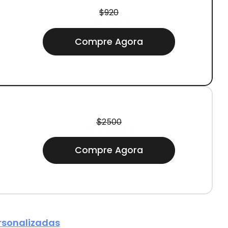
$920
$550
Compre Agora
$2500
$1500
Compre Agora
rsonalizadas