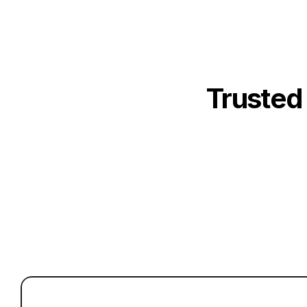
Trusted
Uma
Desbloqueie ace