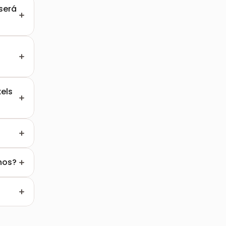
erá 
ls 
Se eu tiver o Affinity Designer, posso utilizar os vossos desenhos?  