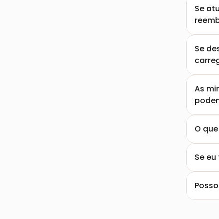
Se at
reemb
Se de
carreg
As mi
podem
O que 
Posso