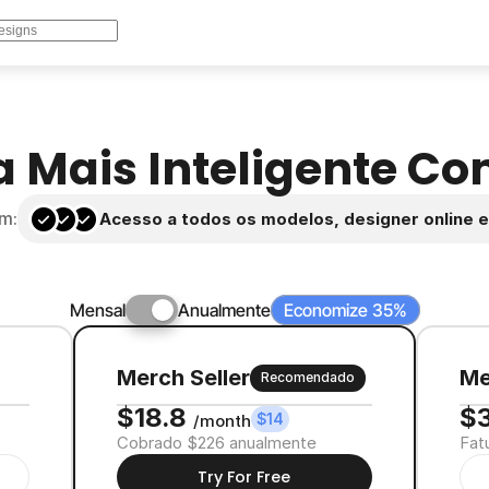
 Mais Inteligente Com
em:
Acesso a todos os modelos, designer online 
Mensal
Anualmente
Economize 35%
Merch Seller
Me
Recomendado
$18.8 
$3
$14
/month
Cobrado $226 anualmente
Fat
Try For Free