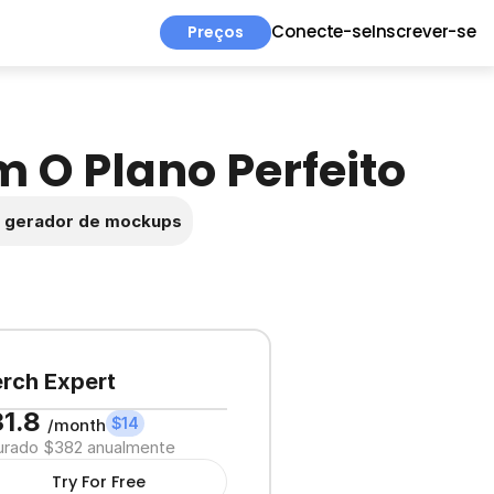
Conecte-se
Inscrever-se
Preços
 O Plano Perfeito
e gerador de mockups
rch Expert
1.8 
$14
/month
urado $382 anualmente
Try For Free