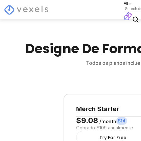
All
Designe De Forma
Todos os planos inclu
Merch Starter
$9.08
$14
/month
Cobrado $109 anualmente
Try For Free