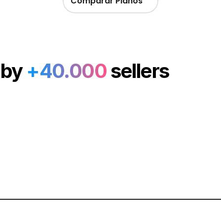
Comparar Planos
 by
+40.000
sellers
 Vida de Criatividade 
um Preço Único
sso vitalício sem taxas recorrentes, agora com