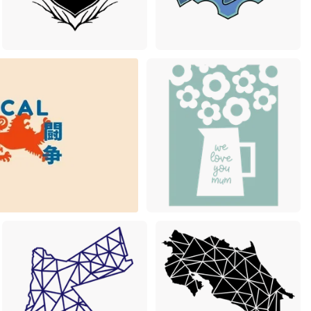
Premium
Premium
Premium