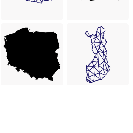
Premium
Premium