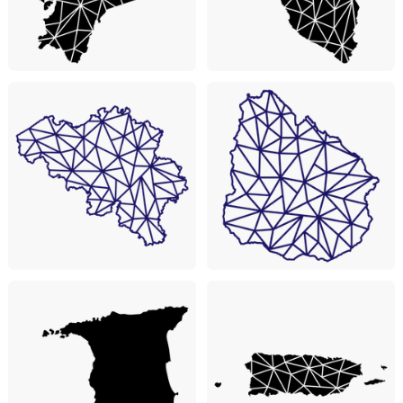
Premium
Premium
Premium
Premium