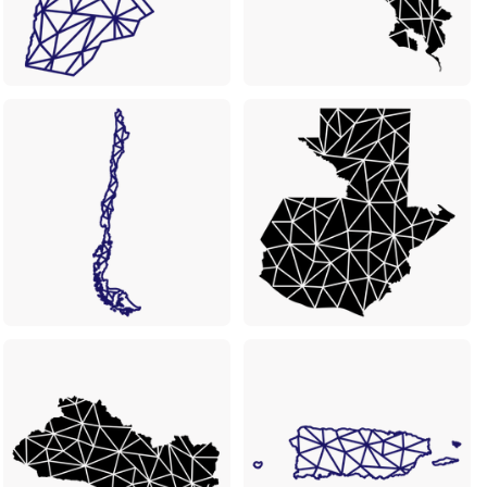
Premium
Premium
Premium
Premium