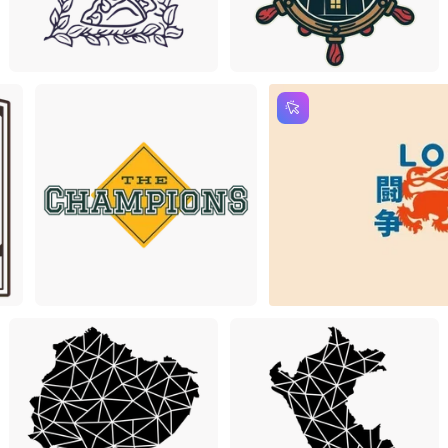
Premium
Premium
Premium