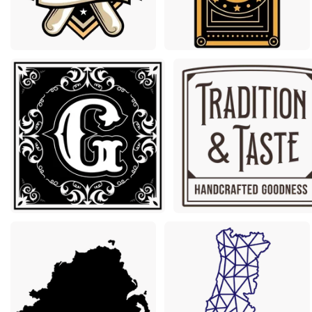
Premium
Premium
Premium
Premium