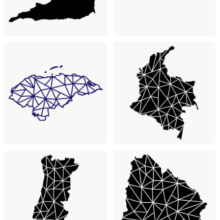
Premium
Premium
Premium
Premium