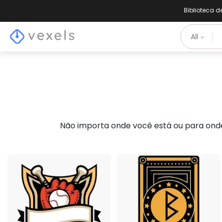
Biblioteca d
All
Não importa onde você está ou para onde
Premium
Premium