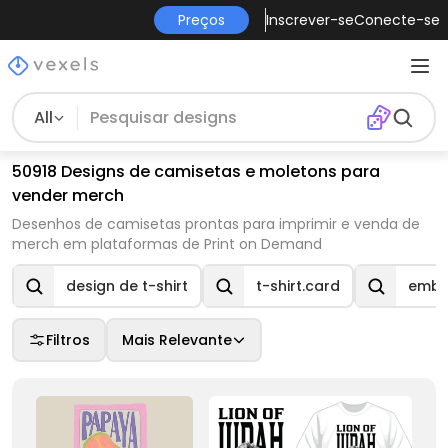
Preços
Inscrever-se
Conecte-se
All
50918 Designs de camisetas e moletons para
vender merch
Desenhos de camisetas prontas para imprimir e venda de
merch em plataformas de Print on Demand
design de t-shirt
t-shirt.card
emble
Filtros
Mais Relevante