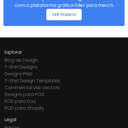
com a plataforma gráfica líder para merch
VER PLANOS
Explorar
Blog de Design
T-Shirt Designs
Designs PNG
T-Shirt Design Templates
Commercial Use Vectors
Designs para POD
POD para Etsy
POD para Shopify
Legal
Preços