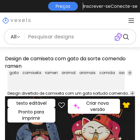
Preços
Inscrever-se
Conecte-se
All
Design de camiseta com gato da sorte comendo
ramen
gato
camiseta
ramen
animal
animais
comida
asiática
Design divertido de camiseta com um gato sortudo comendo de uma tigela de ramen. Pode ser usado em camisetas, moletons e qualquer outra mercadoria. Pronto para usar no Merch by Amazon e outras plataformas de impressão sob demanda, como Redbubble, Teespring, Printful e outras.
texto editável
Criar nova
versão
Pronto para
imprimir