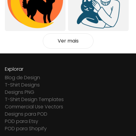
Ver mais
Explorar
Blog de Design
T-Shirt Designs
Designs PNG
T-Shirt Design Templates
Commercial Use Vectors
Designs para POD
POD para Etsy
POD para Shopify