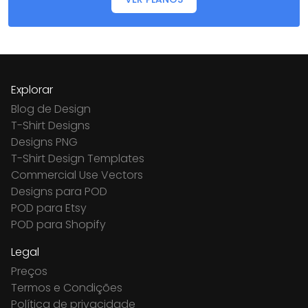
Explorar
Blog de Design
T-Shirt Designs
Designs PNG
T-Shirt Design Templates
Commercial Use Vectors
Designs para POD
POD para Etsy
POD para Shopify
Legal
Preços
Termos e Condições
Política de privacidade