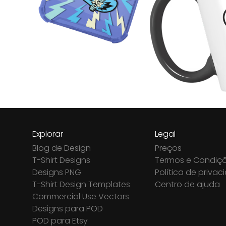
Explorar
Legal
Blog de Design
Preços
T-Shirt Designs
Termos e Condiç
Designs PNG
Política de priva
T-Shirt Design Templates
Centro de ajuda
Commercial Use Vectors
Designs para POD
POD para Etsy