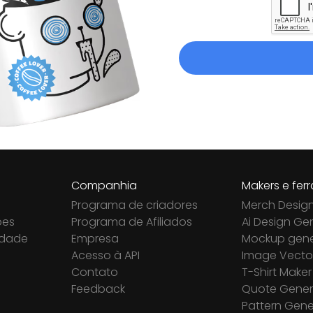
Companhia
Makers e fer
Programa de criadores
Merch Desig
ões
Programa de Afiliados
Ai Design Ge
cidade
Empresa
Mockup gene
Acesso à API
Image Vector
Contato
T-Shirt Maker
Feedback
Quote Gener
Pattern Gene