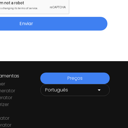
Enviar
ramentas
Preços
ner
nerator
rator
izer
ator
rator