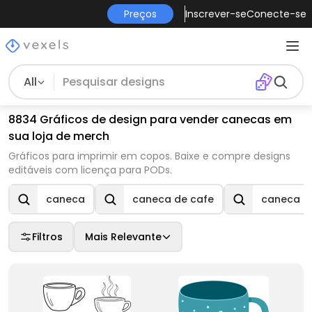
Preços
Inscrever-se
Conecte-se
All
8834 Gráficos de design para vender canecas em
sua loja de merch
Gráficos para imprimir em copos. Baixe e compre designs
editáveis com licença para PODs.
caneca
caneca de cafe
caneca de
Filtros
Mais Relevante