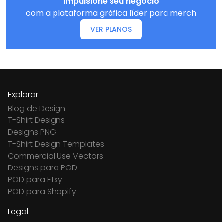
Impulsione seu negócio
com a plataforma gráfica líder para merch
VER PLANOS
Explorar
Blog de Design
T-Shirt Designs
Designs PNG
T-Shirt Design Templates
Commercial Use Vectors
Designs para POD
POD para Etsy
POD para Shopify
Legal