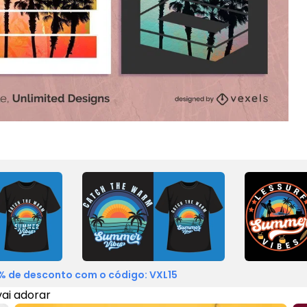
% de desconto com o código: VXL15
ai adorar