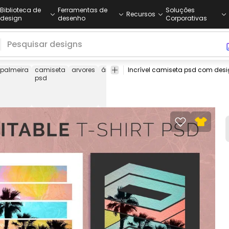
Biblioteca de
Ferramentas de
Soluções
Recursos
design
desenho
Corporativas
palmeira
camiseta
arvores
árvore
cortar
natureza
fragmentos
psd
fora