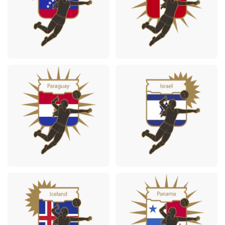
Premium
Premium
Premium
Premium