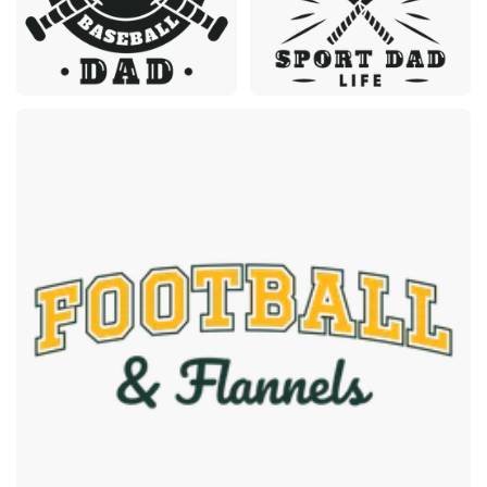
Premium