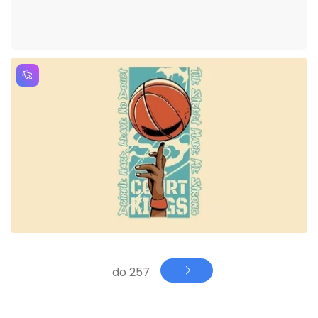
do 257