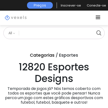
Preços
Inscrever-se
Conecte-se
All
Categorias
/ Esportes
12820 Esportes
Designs
Temporada de jogos já? Nós temos coberto com
todos os esportes que você pode pensar! Nunca
perca um jogo com estes gráficos desportivos com
futebol, futebol, basquete e outros!