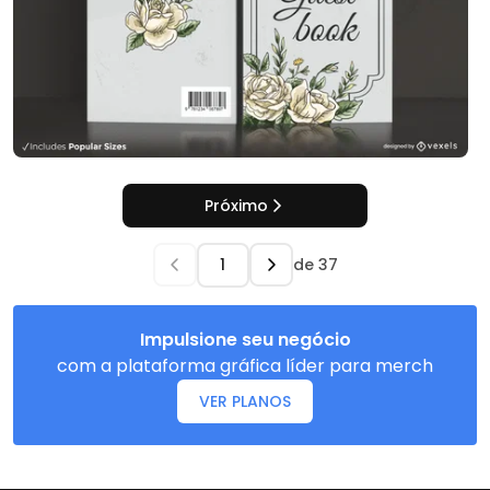
Próximo
de
37
Impulsione seu negócio
com a plataforma gráfica líder para merch
VER PLANOS