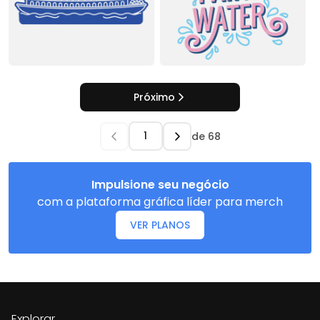
Próximo
de
68
Impulsione seu negócio
com a plataforma gráfica líder para merch
VER PLANOS
Explorar