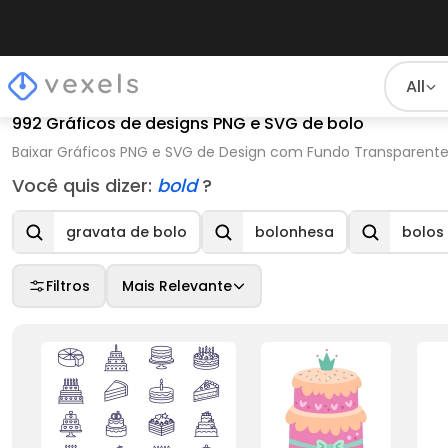
All
992 Gráficos de designs PNG e SVG de bolo
Baixar Gráficos PNG e SVG de Design com Fundo Transparente P
Você quis dizer:
bold
?
gravata de bolo
bolonhesa
bolos
Filtros
Mais Relevante