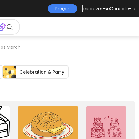
Preços
Inscrever-se
Conecte-se
utos Merch
Celebration & Party