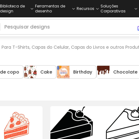
Biblioteca de
Ferramentas de
Soluções
Recursos
design
desenho
Corporativas
ara T-Shirts, Capas do Celular, Capas do Livros e outros Prod
 de copo
Cake
Birthday
Chocolate