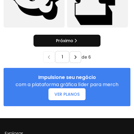
Próximo
de
6
Impulsione seu negócio
com a plataforma gráfica líder para merch
VER PLANOS
Explorar