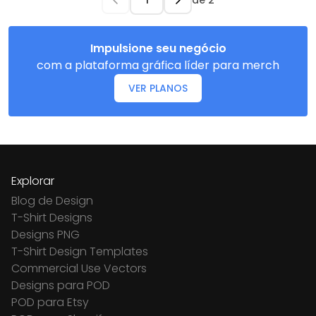
de
2
Impulsione seu negócio
com a plataforma gráfica líder para merch
VER PLANOS
Explorar
Blog de Design
T-Shirt Designs
Designs PNG
T-Shirt Design Templates
Commercial Use Vectors
Designs para POD
POD para Etsy