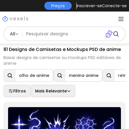
Preços
Inscrever-se
Conecte-se
All
81 Designs de Camisetas e Mockups PSD de anime
Baixar designs de camisetas ou mockups PSD editáveis de
anime
olho de anime
menina anime
retr
Filtros
Mais Relevante