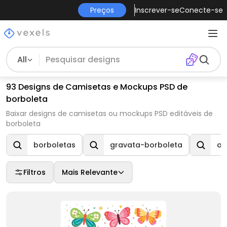
Preços
Inscrever-se
Conecte-se
All
93 Designs de Camisetas e Mockups PSD de
borboleta
Baixar designs de camisetas ou mockups PSD editáveis de
borboleta
borboletas
gravata-borboleta
as
Filtros
Mais Relevante