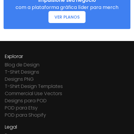
Impulsione seu negócio
com a plataforma gráfica líder para merch
VER PLANOS
Explorar
Blog de Design
T-Shirt Designs
Designs PNG
T-Shirt Design Templates
Commercial Use Vectors
Designs para POD
POD para Etsy
POD para Shopify
Legal