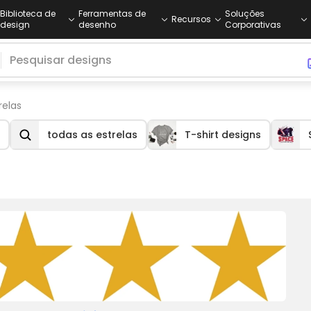
Biblioteca de
Ferramentas de
Soluções
Recursos
design
desenho
Corporativas
relas
todas as estrelas
T-shirt designs