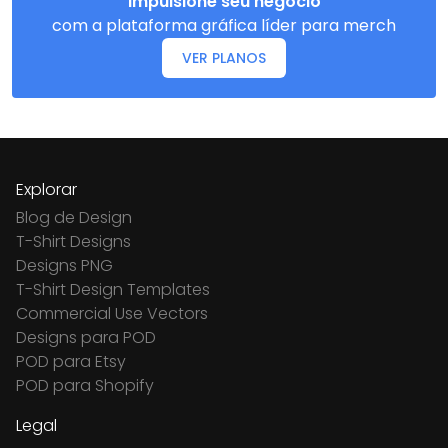
Impulsione seu negócio
com a plataforma gráfica líder para merch
VER PLANOS
Explorar
Blog de Design
T-Shirt Designs
Designs PNG
T-Shirt Design Templates
Commercial Use Vectors
Designs para POD
POD para Etsy
POD para Shopify
Legal