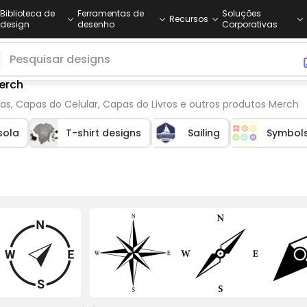
Biblioteca de
Ferramentas de
Soluções
Recursos
design
desenho
Corporativas
erch
as, Capas do Celular, Capas do Livros e outros produtos Merch
sola
T-shirt designs
Sailing
Symbol