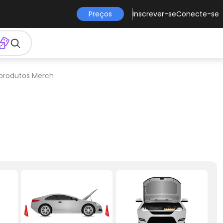
Preços
Inscrever-se
Conecte-se
s produtos Merch