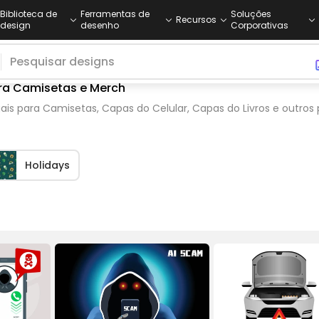
Biblioteca de
Ferramentas de
Soluções
Recursos
design
desenho
Corporativas
ara Camisetas e Merch
gais para Camisetas, Capas do Celular, Capas do Livros e outro
Holidays