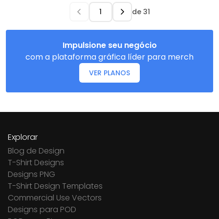
de
31
Impulsione seu negócio
com a plataforma gráfica líder para merch
VER PLANOS
Explorar
Blog de Design
T-Shirt Designs
Designs PNG
T-Shirt Design Templates
Commercial Use Vectors
Designs para POD