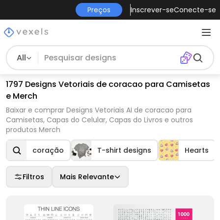
Preços
Inscrever-se
Conecte-se
All
1797 Designs Vetoriais de coracao para Camisetas
e Merch
Baixar e comprar Designs Vetoriais AI de coracao para
Camisetas, Capas do Celular, Capas do Livros e outros
produtos Merch
coração
T-shirt designs
Hearts
Filtros
Mais Relevante