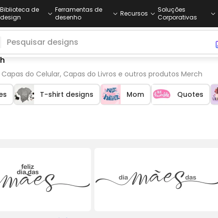
Biblioteca de
Ferramentas de
Soluções
Recursos
design
desenho
Corporativas
ch
 Capas do Celular, Capas do Livros e outros produtos Merch
es
T-shirt designs
Mom
Quotes