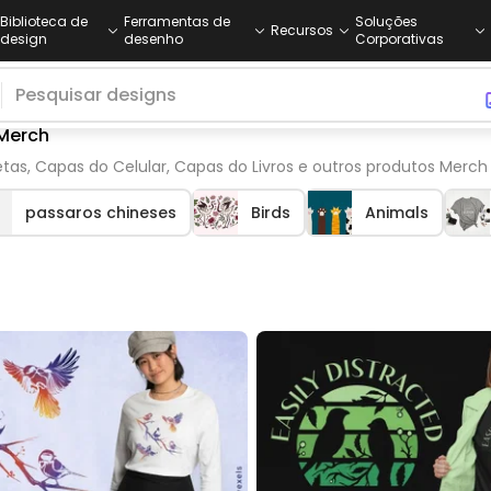
Biblioteca de
Ferramentas de
Soluções
Recursos
design
desenho
Corporativas
 Merch
etas, Capas do Celular, Capas do Livros e outros produtos Merch
passaros chineses
Birds
Animals