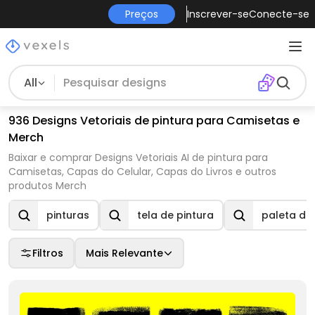
Preços
Inscrever-se
Conecte-se
All
936 Designs Vetoriais de pintura para Camisetas e
Merch
Baixar e comprar Designs Vetoriais AI de pintura para
Camisetas, Capas do Celular, Capas do Livros e outros
produtos Merch
pinturas
tela de pintura
paleta de 
Filtros
Mais Relevante