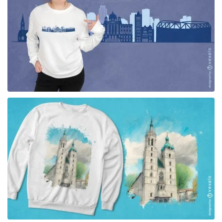
para Merch