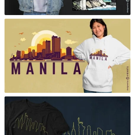
para Merch
para Merch