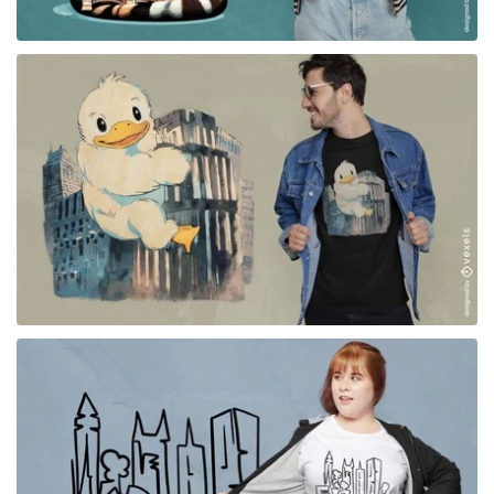
para Merch
para Merch