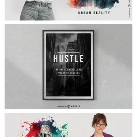
para Merch
para Merch