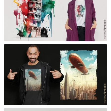
para Merch