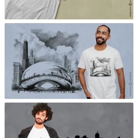
para Merch
para Merch