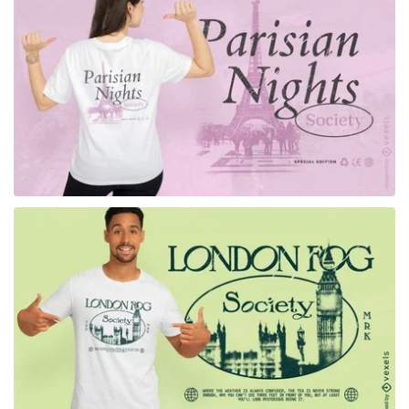
para Merch