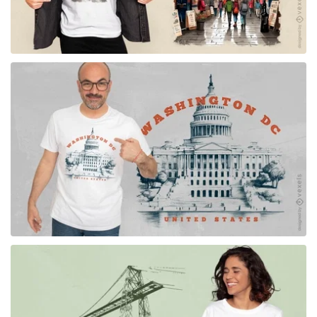
para Merch
para Merch