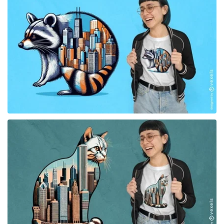
para Merch
para Merch