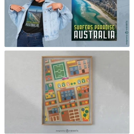
para Merch