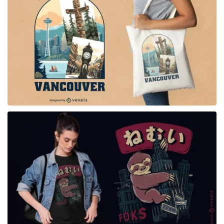
para Merch