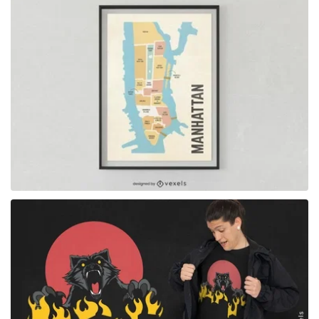
para Merch
para Merch