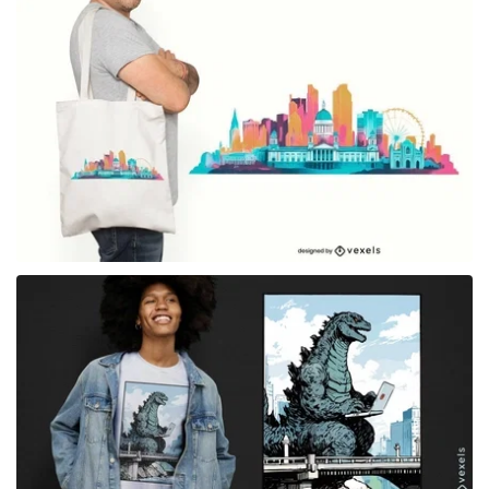
para Merch
para Merch