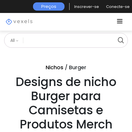
Preços
Inscrever-se
Conecte-se
All
Nichos
/ Burger
Designs de nicho
Burger para
Camisetas e
Produtos Merch