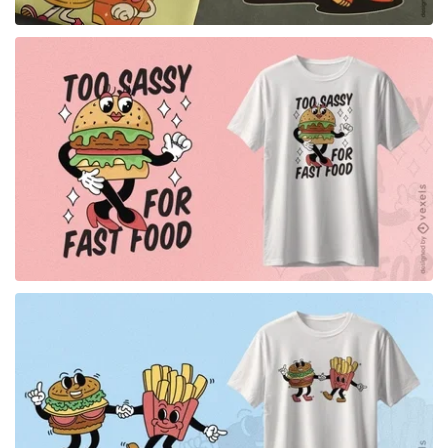
para Merch
para Merch