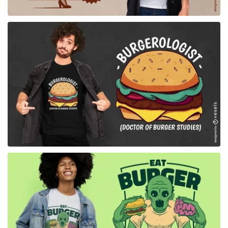
para Merch
para Merch