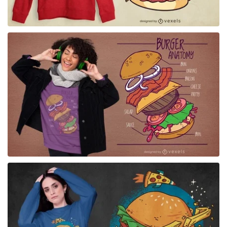
para Merch
para Merch