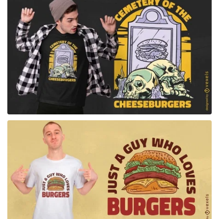
para Merch
para Merch