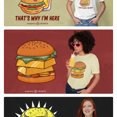
para Merch
para Merch