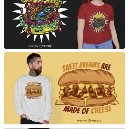
para Merch