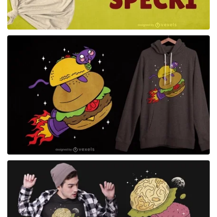
para Merch
para Merch