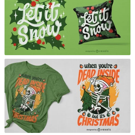
para Merch