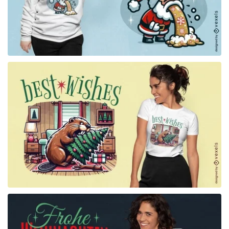
para Merch
para Merch