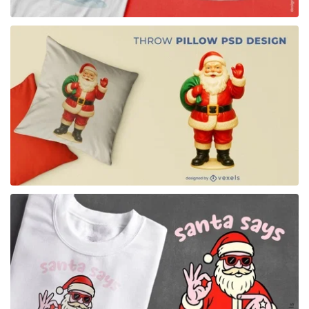
para Merch
para Merch