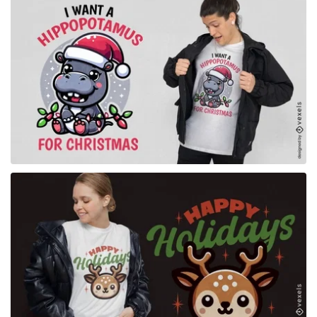
para Merch
para Merch