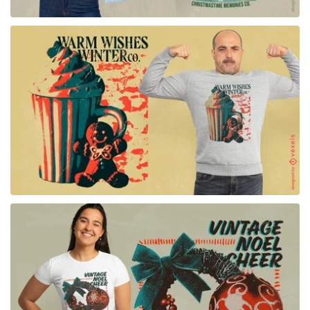
para Merch
para Merch