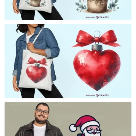
para Merch
para Merch