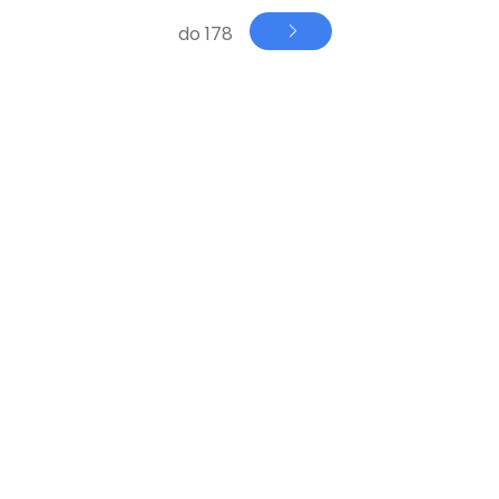
do 178