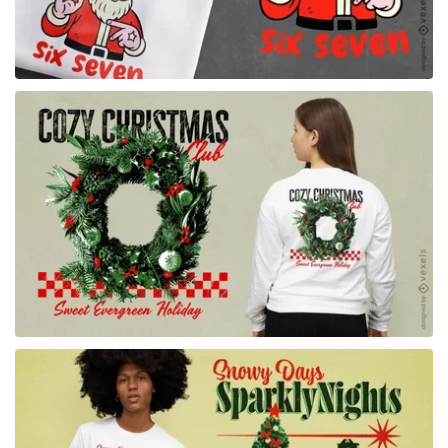
para Merch
para Merch