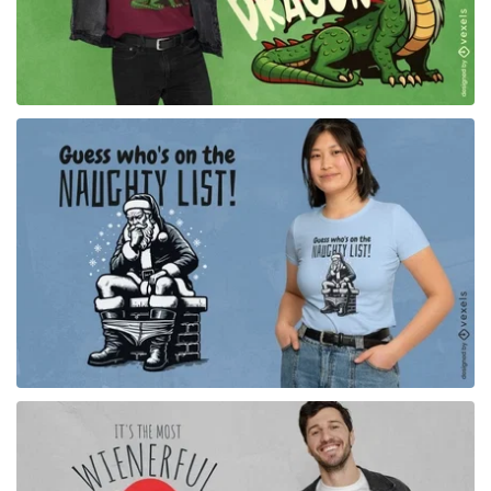
para Merch
para Merch