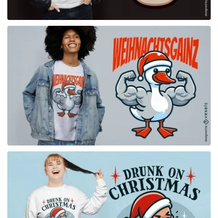
para Merch
para Merch