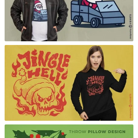
para Merch
para Merch