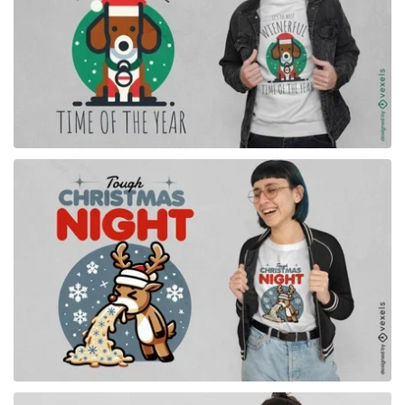
para Merch