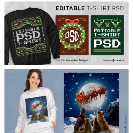
para Merch
para Merch