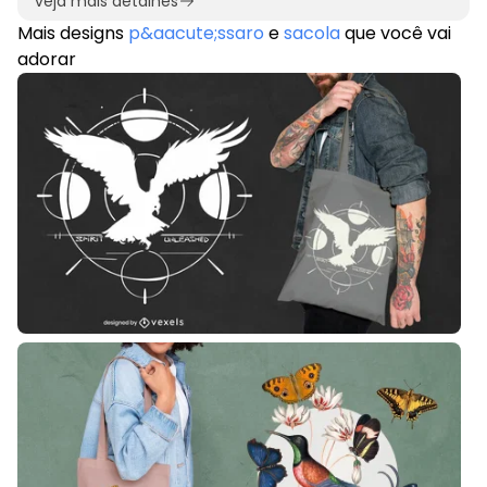
veja mais detalhes
Mais designs
p&aacute;ssaro
e
sacola
que você vai
adorar