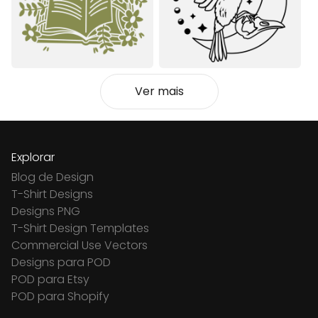
Ver mais
Explorar
Blog de Design
T-Shirt Designs
Designs PNG
T-Shirt Design Templates
Commercial Use Vectors
Designs para POD
POD para Etsy
POD para Shopify