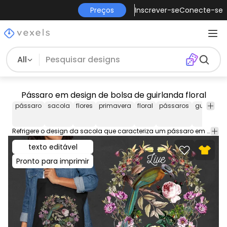
Preços
Inscrever-se
Conecte-se
All
Pássaro em design de bolsa de guirlanda floral
pássaro
sacola
flores
primavera
floral
pássaros
guirlanda
Refrigere o design da sacola que caracteriza um pássaro em uma grinalda floral e a palavra "viva". Use este incrível design de sacola pronta para impressão para plataformas POD como Merch by Amazon, Redbubble, Printful e muito mais.
texto editável
Pronto para imprimir