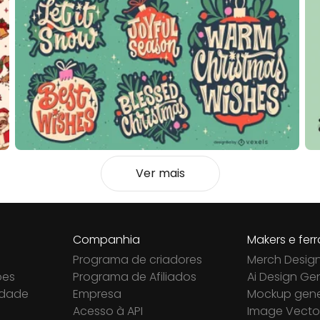
Ver mais
Companhia
Makers e fer
Programa de criadores
Merch Desig
ões
Programa de Afiliados
Ai Design Ge
cidade
Empresa
Mockup gene
Acesso à API
Image Vector