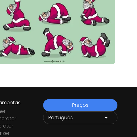
ramentas
Preços
ner
nerator
rator
izer