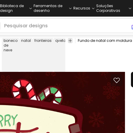
Biblioteca de
Ferramentas de
Soluções
Recursos
design
desenho
Corporativas
boneco
natal
fronteiras
qvetores
qvetores
bonecos
natal
vet
de
de neve
de
neve
nat