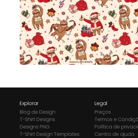
Explorar
Legal
Blog de Design
Preços
T-Shirt Designs
Termos e Condiç
Designs PNG
Política de priva
T-Shirt Design Templates
Centro de ajuda