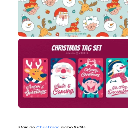
Mais de
Christmas
nicho SVGs