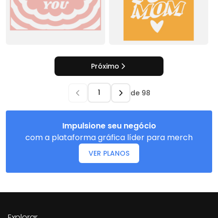
Próximo
de
98
Impulsione seu negócio
com a plataforma gráfica líder para merch
VER PLANOS
Explorar