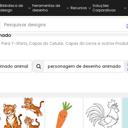
Biblioteca de
Ferramentas de
Soluções
Recursos
design
desenho
Corporativas
imado
ara T-Shirts, Capas do Celular, Capas do Livros e outros Prod
imado animal
personagem de desenho animado