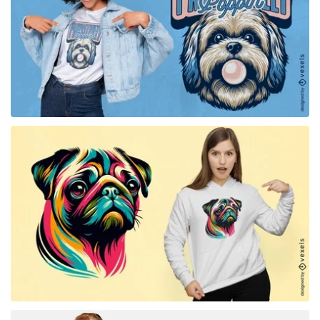
para Merch