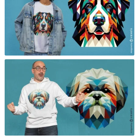
para Merch