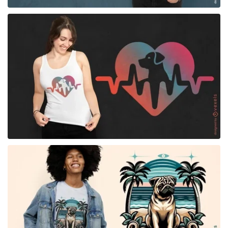
para Merch
para Merch