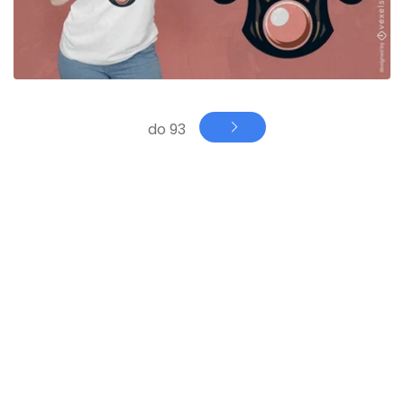
do 93