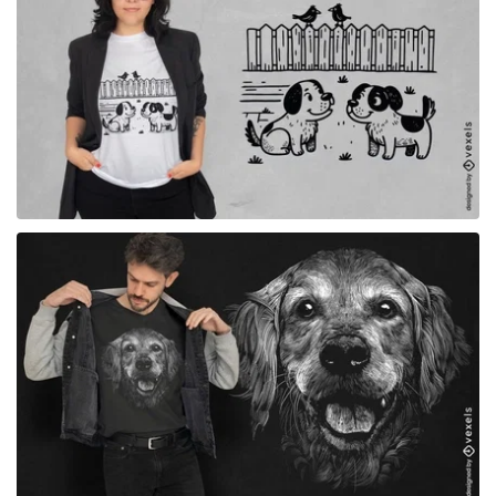
para Merch