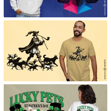
para Merch
para Merch