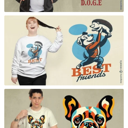
para Merch
para Merch