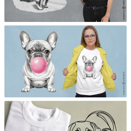
para Merch
para Merch