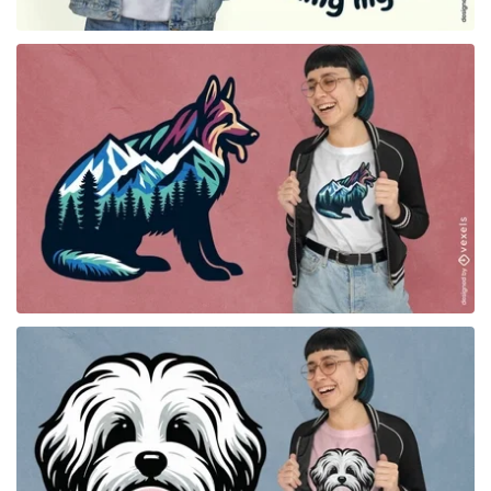
para Merch
para Merch