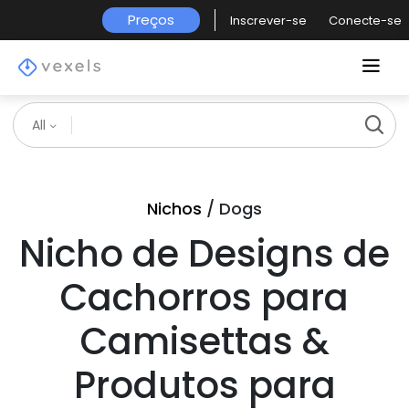
Preços
Inscrever-se
Conecte-se
All
Nichos
/ Dogs
Nicho de Designs de
Cachorros para
Camisettas &
Produtos para