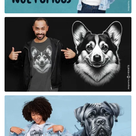
para Merch
para Merch