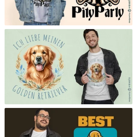
para Merch
para Merch