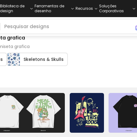
Biblioteca de
Ferramentas de
Soluções
Recursos
design
desenho
Corporativas
ta grafica
miseta grafica
ts
Skeletons & Skulls