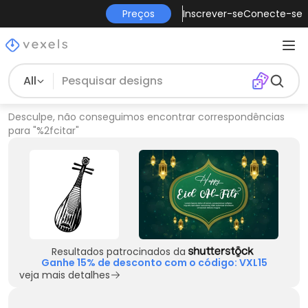
Preços
Inscrever-se
Conecte-se
All
Desculpe, não conseguimos encontrar correspondências
para
"
%2fcitar
"
Resultados patrocinados da
Ganhe 15% de desconto com o código: VXL15
veja mais detalhes