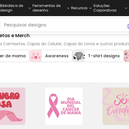
Biblioteca de
Ferramentas de
Soluções
Recursos
design
desenho
Corporativas
etas e Merch
a Camisetas, Capas do Celular, Capas do Livros e outros produ
cer de mama
Awareness
T-shirt designs