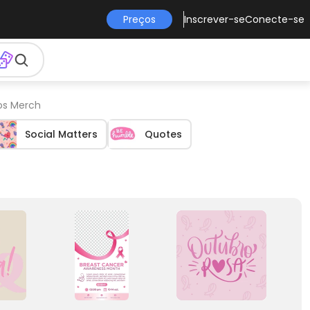
Preços
Inscrever-se
Conecte-se
tos Merch
Social Matters
Quotes