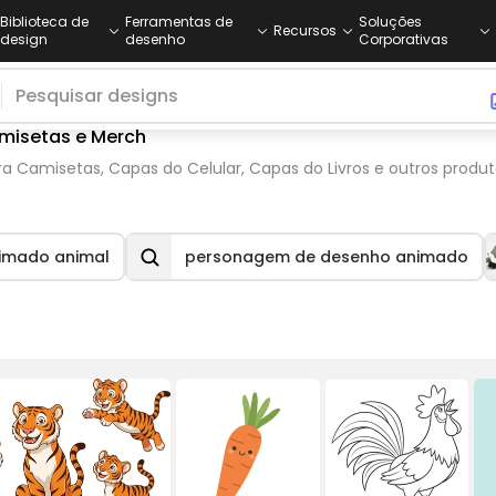
Biblioteca de
Ferramentas de
Soluções
Recursos
design
desenho
Corporativas
misetas e Merch
ra Camisetas, Capas do Celular, Capas do Livros e outros produ
imado animal
personagem de desenho animado