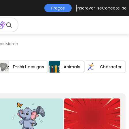
Preços
Inscrever-se
Conecte-se
tos Merch
T-shirt designs
Animals
Character