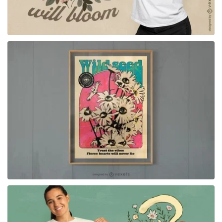
para Merch
para Merch