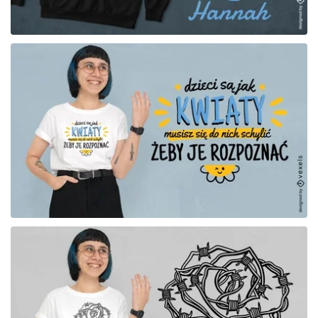
para Merch
para Merch