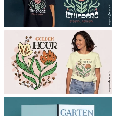
para Merch
para Merch