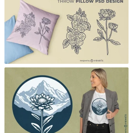
para Merch
para Merch