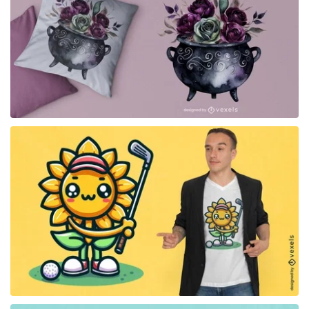
para Merch