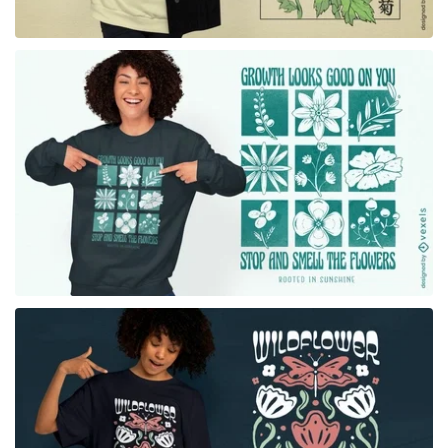
para Merch
para Merch