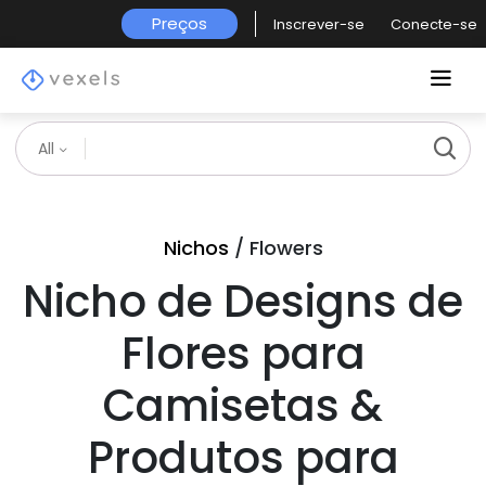
Preços
Inscrever-se
Conecte-se
All
Nichos
/ Flowers
Nicho de Designs de
Flores para
Camisetas &
Produtos para