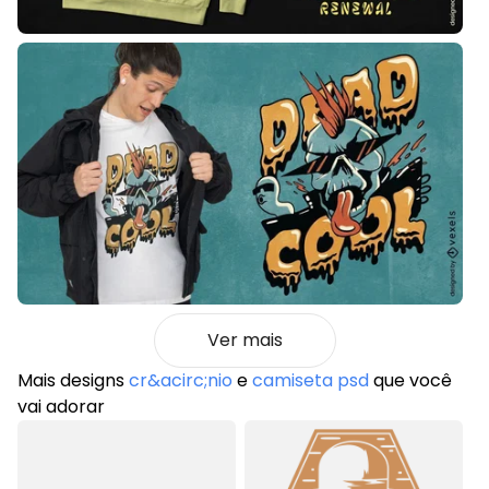
Ver mais
Mais designs
cr&acirc;nio
e
camiseta psd
que você
vai adorar