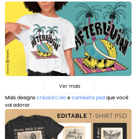
Ver mais
Mais designs
cr&acirc;nio
e
camiseta psd
que você
vai adorar