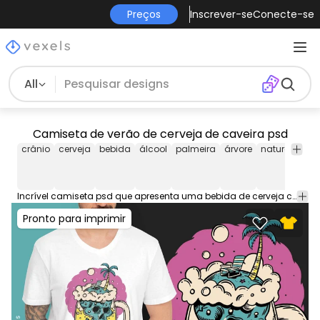
Preços
Inscrever-se
Conecte-se
All
Camiseta de verão de cerveja de caveira psd
crânio
cerveja
bebida
álcool
palmeira
árvore
natureza
ca
ps
Incrível camiseta psd que apresenta uma bebida de cerveja com uma caveira dentro. T-shirt pronta para impressão design PSD para vender produtos em PODs. Este design de camiseta também vem com PNG transparente.
Pronto para imprimir