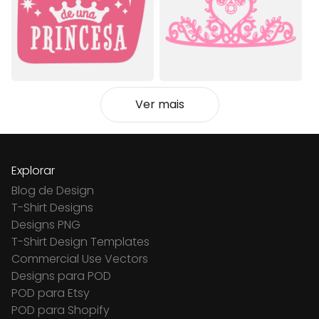
Ver mais
Explorar
Blog de Design
T-Shirt Designs
Designs PNG
T-Shirt Design Templates
Commercial Use Vectors
Designs para POD
POD para Etsy
POD para Shopify