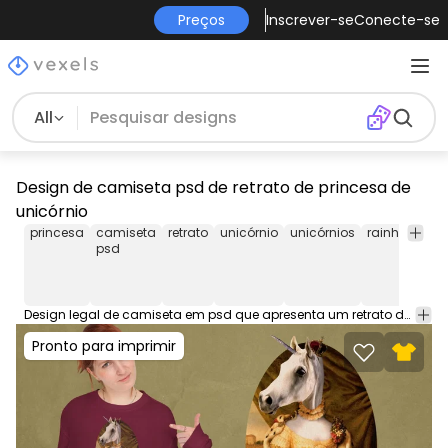
Preços
Inscrever-se
Conecte-se
All
Design de camiseta psd de retrato de princesa de
unicórnio
princesa
camiseta
retrato
unicórnio
unicórnios
rainha
real
psd
Design legal de camiseta em psd que apresenta um retrato de princesa unicórnio em estilo de pintura. Faça o download deste design de camiseta em PSD e venda produtos em plataformas de impressão sob demanda. Vem com o gráfico PNG transparente e PSD.
Pronto para imprimir