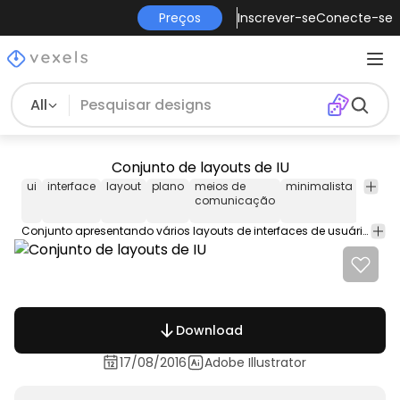
Preços
Inscrever-se
Conecte-se
All
Conjunto de layouts de IU
ui
interface
layout
plano
meios de
minimalista
móvel
comunicação
Conjunto apresentando vários layouts de interfaces de usuário em diferentes dispositivos como um navegador tablet ou smartphone. Cabeçalho de recursos de design imagens corpos de texto e muito mais.
Download
17/08/2016
Adobe Illustrator