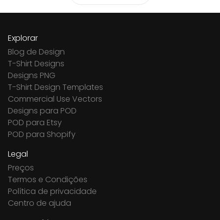
Explorar
Blog de Design
T-Shirt Designs
Designs PNG
T-Shirt Design Templates
Commercial Use Vectors
Designs para POD
POD para Etsy
POD para Shopify
Legal
Preços
Termos e Condições
Política de privacidade
Centro de ajuda