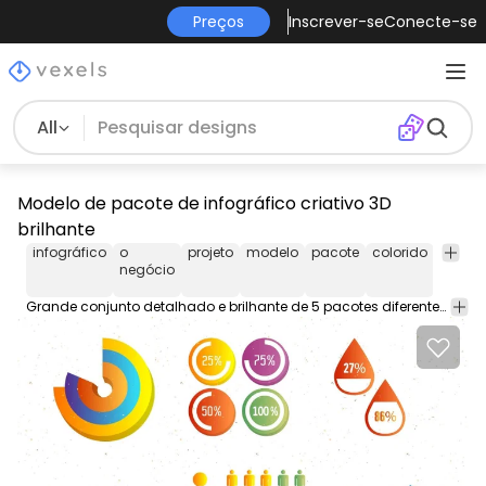
Preços
Inscrever-se
Conecte-se
All
Modelo de pacote de infográfico criativo 3D
brilhante
infográfico
o
projeto
modelo
pacote
colorido
lustro
negócio
Grande conjunto detalhado e brilhante de 5 pacotes diferentes de modelos de infográfico feitos com vários estilos de gráficos barras sinais ícones dispositivos de tecnologia mapas fitas setas e muito mais. Os designs estão em esquemas de cores relevantes com visual 3D e estilo plano para empresas e negócios modernos. Aproveitar!!