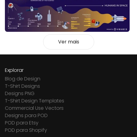
Ver mais
Explorar
Blog de Design
T-Shirt Designs
Designs PNG
T-Shirt Design Templates
Commercial Use Vectors
Designs para POD
POD para Etsy
POD para Shopify