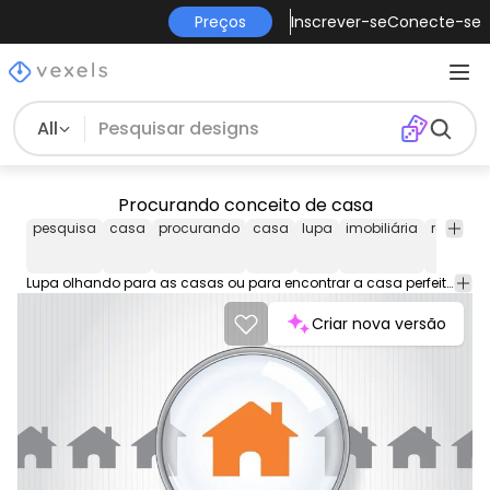
Preços
Inscrever-se
Conecte-se
All
Procurando conceito de casa
pesquisa
casa
procurando
casa
lupa
imobiliária
real
es
Lupa olhando para as casas ou para encontrar a casa perfeita. conceito gráfico claro e direto ao ponto. JPG de alta qualidade incluído. Sob Creative Commons 4.0. Licença de atribuição.
Criar nova versão