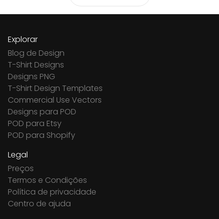
Explorar
Blog de Design
T-Shirt Designs
Designs PNG
T-Shirt Design Templates
Commercial Use Vectors
Designs para POD
POD para Etsy
POD para Shopify
Legal
Preços
Termos e Condições
Política de privacidade
Centro de ajuda