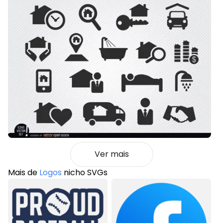
Ver mais
Mais de
Logos
nicho SVGs