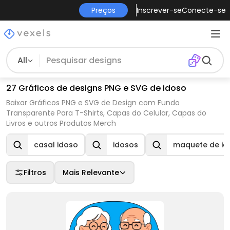
Preços
Inscrever-se
Conecte-se
All
27 Gráficos de designs PNG e SVG de idoso
Baixar Gráficos PNG e SVG de Design com Fundo
Transparente Para T-Shirts, Capas do Celular, Capas do
Livros e outros Produtos Merch
casal idoso
idosos
maquete de id
Filtros
Mais Relevante