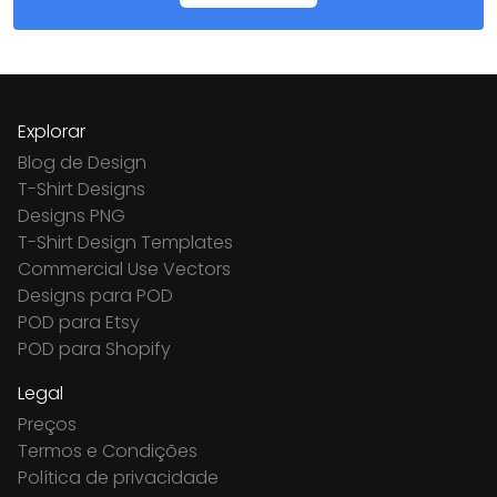
Explorar
Blog de Design
T-Shirt Designs
Designs PNG
T-Shirt Design Templates
Commercial Use Vectors
Designs para POD
POD para Etsy
POD para Shopify
Legal
Preços
Termos e Condições
Política de privacidade