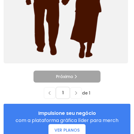
Próximo
de
1
Impulsione seu negócio
com a plataforma gráfica líder para merch
VER PLANOS