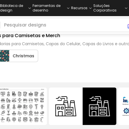
Biblioteca de
Ferramentas de
Soluções
Recursos
design
desenho
Corporativas
as para Camisetas e Merch
dorias para Camisetas, Capas do Celular, Capas do Livros e out
Christmas