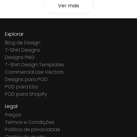
Ver mais
Explorar
Blog de Design
T-Shirt Designs
Designs PNG
T-Shirt Design Templates
Commercial Use Vectors
Designs para POD
POD para Etsy
POD para Shopify
Legal
Preços
Termos e Condições
Política de privacidade
Centro de ajuda