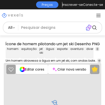
Preços
Inscrever-se
Conecte-se
All
Ícone de homem pilotando um jet ski Desenho PNG
homem
equitação
jet
água
esporte
aventura
diversão
El
ski
de
Um homem atravessa a água em um jet ski, com ondas batendo atrás dele enquanto ele aproveita um passeio cheio de adrenalina.
Editar cores
Criar nova versão