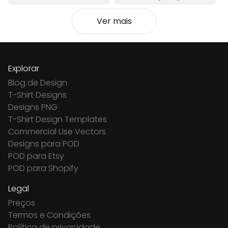
Ver mais
Explorar
Blog de Design
T-Shirt Designs
Designs PNG
T-Shirt Design Templates
Commercial Use Vectors
Designs para POD
POD para Etsy
POD para Shopify
Legal
Preços
Termos e Condições
Política de privacidade