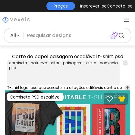
Preços
Inscrever-se
Conecte-se
All
Corte de papel paisagem escalável t-shirt psd
camiseta
natureza
citar
paisagem
efeito
camiseta
model
psd
de
camise
T-shirt legal psd que caracteriza citações editáveis dentro de texturas diferentes. Este design gráfico do T pode ser usado em camisas, canecas, pôsteres, hoodies e outros produtos merch. Vem com um arquivo PNG transparente, perfeito para plataformas POD como Merch by Amazon, Etsy, Redbubble e lojas como Shopify. Os designs na visualização são exemplos.
Camiseta PSD escalável