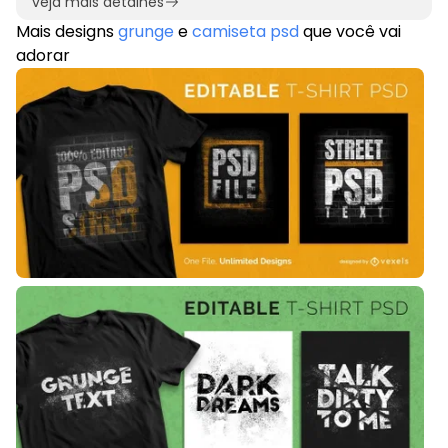
veja mais detalhes
Mais designs
grunge
e
camiseta psd
que você vai
adorar