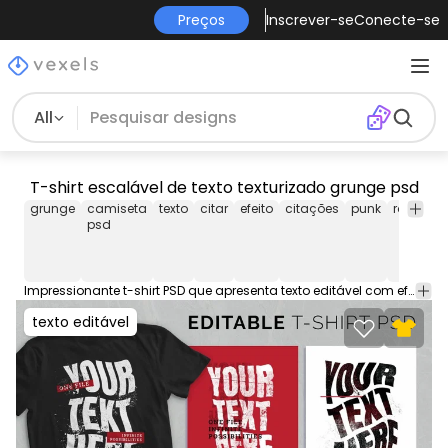
Preços
Inscrever-se
Conecte-se
All
T-shirt escalável de texto texturizado grunge psd
grunge
camiseta
texto
citar
efeito
citações
punk
rocha
psd
Impressionante t-shirt PSD que apresenta texto editável com efeitos grunge. Este design gráfico do T pode ser usado em camisas, canecas, cartazes, moletons e outros produtos merch. Vem com um arquivo PNG transparente, perfeito para plataformas POD como Merch by Amazon, Etsy, Redbubble e lojas como Shopify. Os designs em pré-visualização são exemplos.
texto editável