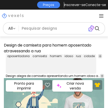
Preços
Inscrever-se
Conecte-se
All
Design de camiseta para homem aposentado
atravessando a rua
aposentadoria
camiseta
homem
idoso
rua
cidade
cruza
Design alegre de camiseta apresentando um homem idoso atravessando alegremente uma rua com uma pasta na mão, contra um fundo de paisagem urbana. Use este design pronto para impressão para camisetas, moletons e outros produtos comerciais. Elegível para uso em plataformas POD como Merch by Amazon, Teespring, Redbubble, Printful e muito mais.
Pronto para
Criar nova
imprimir
versão