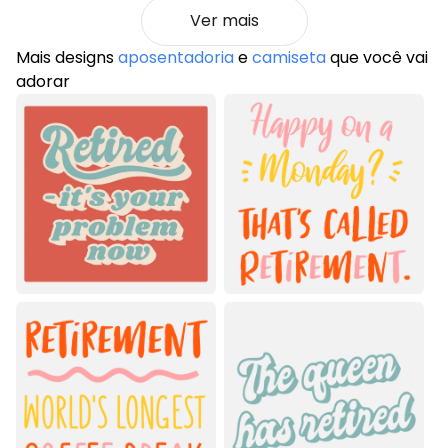
Ver mais
Mais designs
aposentadoria
e
camiseta
que você vai
adorar