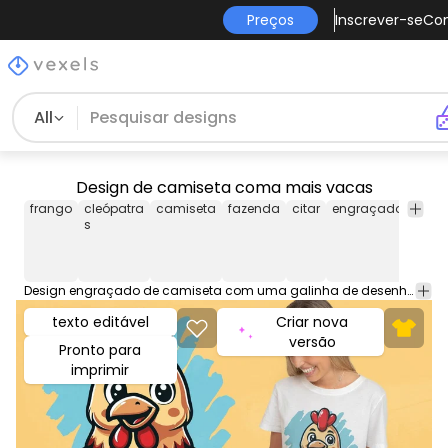
Preços
Inscrever-se
Co
All
Design de camiseta coma mais vacas
frango
cleópatra
camiseta
fazenda
citar
engraçado
plac
s
Design engraçado de camiseta com uma galinha de desenho animado segurando uma placa com a citação engraçada: "Coma mais vacas!". Este design de camiseta gráfica pode ser usado em camisas, moletons e outros produtos de merchandising. Vem com um arquivo PNG transparente, perfeito para plataformas POD como Merch by Amazon, Redbubble, Teespring, Printful e muito mais.
texto editável
Criar nova
versão
Pronto para
imprimir